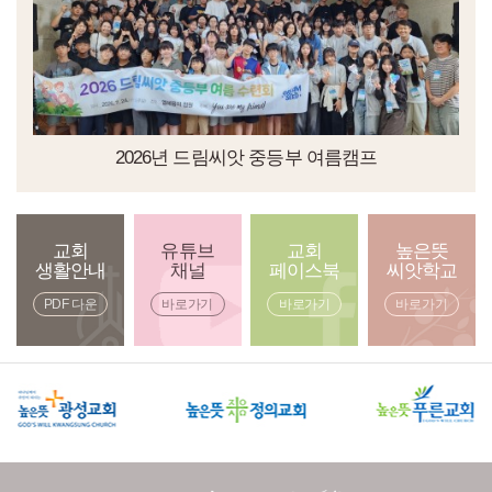
2026년 드림씨앗 중등부 여름캠프
교회
유튜브
교회
높은뜻
생활안내
채널
페이스북
씨앗학교
PDF 다운
바로가기
바로가기
바로가기