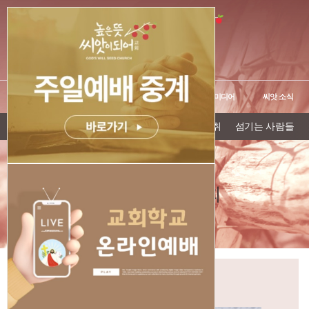
교회소개
예배안내
선교 및 이웃사랑
씨앗 미디어
씨앗 소식
담임목사 인사말
높은뜻 정신
씨앗교회 발자취
섬기는 사람들
높은뜻씨앗이되어
하나님이 주인되시는 교회
GOD’S WILL SEED CHURCH
주일설교영상